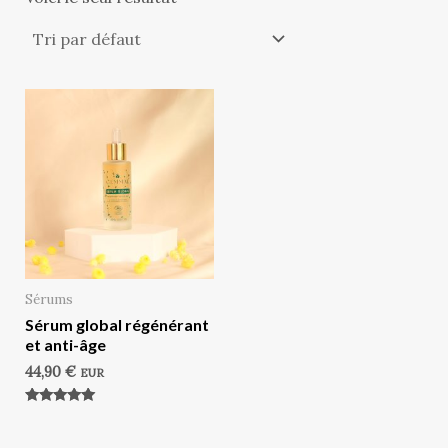
Sérums
Sérum global régénérant
et anti-âge
44,90
€
EUR
Note
5.00
sur 5